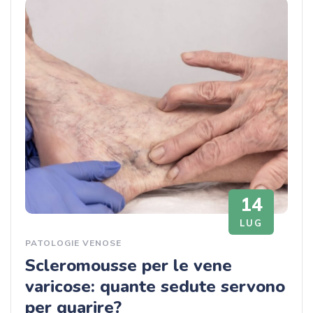
14
LUG
PATOLOGIE VENOSE
Scleromousse per le vene
varicose: quante sedute servono
per guarire?