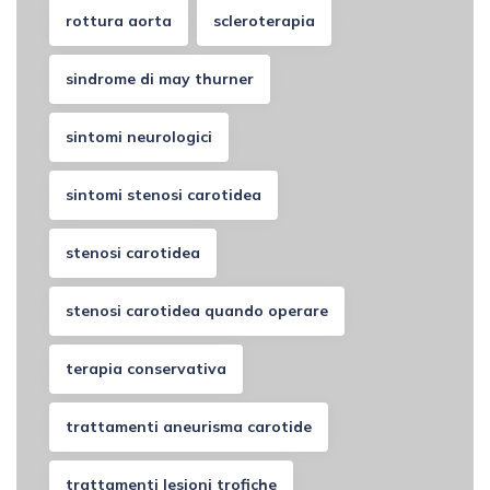
rottura aorta
scleroterapia
sindrome di may thurner
sintomi neurologici
sintomi stenosi carotidea
stenosi carotidea
stenosi carotidea quando operare
terapia conservativa
trattamenti aneurisma carotide
trattamenti lesioni trofiche