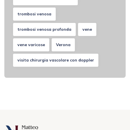
trombosi venosa
trombosi venosa profonda
vene
vene varicose
Verona
visita chirurgia vascolare con doppler