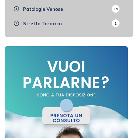
Patologie Venose
19
Stretto Toracico
1