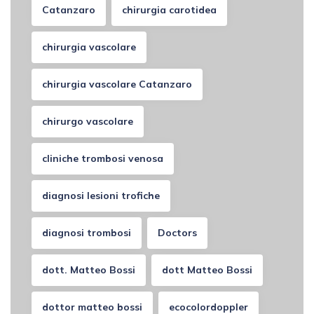
Catanzaro
chirurgia carotidea
chirurgia vascolare
chirurgia vascolare Catanzaro
chirurgo vascolare
cliniche trombosi venosa
diagnosi lesioni trofiche
diagnosi trombosi
Doctors
dott. Matteo Bossi
dott Matteo Bossi
dottor matteo bossi
ecocolordoppler