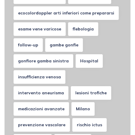
ecocolordoppler arti inferiori come prepararsi
esame vene varicose
flebologia
follow-up
gambe gonfie
gonfiore gamba sinistra
Hospital
insufficienza venosa
intervento aneurisma
lesioni trofiche
medicazioni avanzate
Milano
prevenzione vascolare
rischio ictus