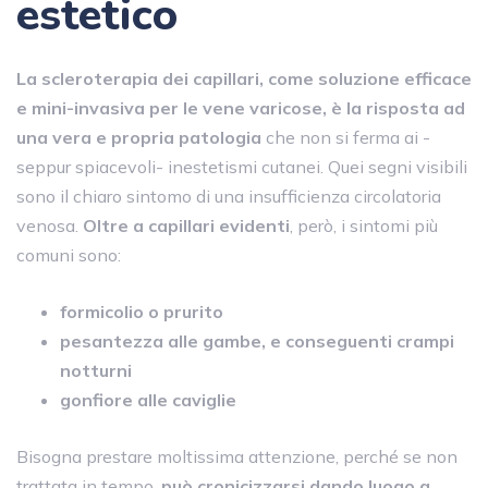
estetico
La scleroterapia dei capillari, come soluzione efficace
e mini-invasiva per le vene varicose, è la risposta ad
una vera e propria patologia
che non si ferma ai -
seppur spiacevoli- inestetismi cutanei. Quei segni visibili
sono il chiaro sintomo di una insufficienza circolatoria
venosa.
Oltre a capillari evidenti
, però, i sintomi più
comuni sono:
formicolio o prurito
pesantezza alle gambe, e conseguenti crampi
notturni
gonfiore alle caviglie
Bisogna prestare moltissima attenzione, perché se non
trattata in tempo,
può cronicizzarsi dando luogo a