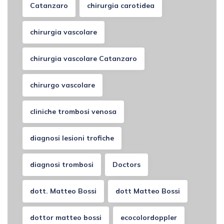
Catanzaro
chirurgia carotidea
chirurgia vascolare
chirurgia vascolare Catanzaro
chirurgo vascolare
cliniche trombosi venosa
diagnosi lesioni trofiche
diagnosi trombosi
Doctors
dott. Matteo Bossi
dott Matteo Bossi
dottor matteo bossi
ecocolordoppler