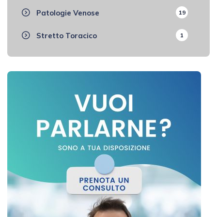
Patologie Venose
19
Stretto Toracico
1