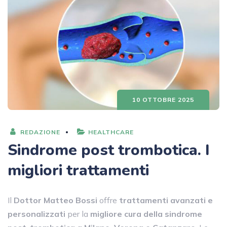
10 OTTOBRE 2025
REDAZIONE
HEALTHCARE
Sindrome post trombotica. I
migliori trattamenti
Il
Dottor Matteo Bossi
offre
trattamenti avanzati e
personalizzati
per la
migliore cura della
sindrome