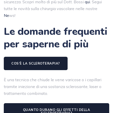
sicurezza. Scopri molto di più sul Dott. Bossi
qui
. Segui
tutte le novità sulla chirurgia vascolare nelle nostre
Ne
ws!
Le domande frequenti
per saperne di più
COS’È LA SCLEROTERAPIA?
È una tecnica che chiude le vene varicose o i capillari
tramite iniezione di una sostanza sclerosante, laser o
trattamento combinato.
QUANTO DURANO GLI EFFETTI DELLA
SCLEROTERAPIA?