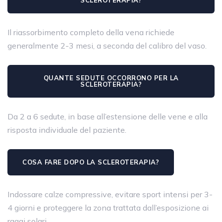
Il riassorbimento completo della vena richiede
generalmente 2-3 mesi, a seconda del calibro del vaso.
QUANTE SEDUTE OCCORRONO PER LA
SCLEROTERAPIA?
Da 2 a 6 sedute, in base all’estensione delle vene e alla
risposta individuale del paziente.
COSA FARE DOPO LA SCLEROTERAPIA?
Indossare calze compressive, evitare sport intensi per 3-
4 giorni e proteggere la zona trattata dall’esposizione ai
raggi solari.