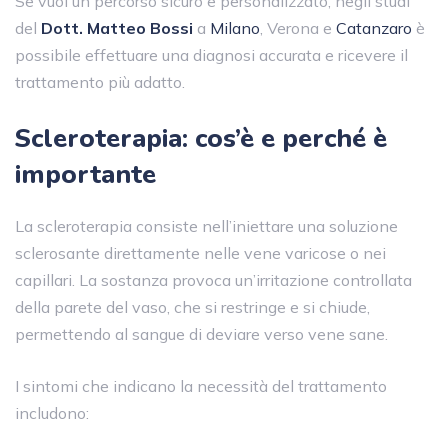
Se vuoi un percorso sicuro e personalizzato, negli studi
del
Dott. Matteo Bossi
a
Milano
, Verona e
Catanzaro
è
possibile effettuare una diagnosi accurata e ricevere il
trattamento più adatto.
Scleroterapia: cos’è e perché è
importante
La scleroterapia consiste nell’iniettare una soluzione
sclerosante direttamente nelle vene varicose o nei
capillari. La sostanza provoca un’irritazione controllata
della parete del vaso, che si restringe e si chiude,
permettendo al sangue di deviare verso vene sane.
I sintomi che indicano la necessità del trattamento
includono: