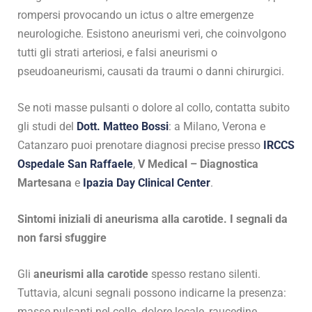
rompersi provocando un ictus o altre emergenze
neurologiche. Esistono aneurismi veri, che coinvolgono
tutti gli strati arteriosi, e falsi aneurismi o
pseudoaneurismi, causati da traumi o danni chirurgici.
Se noti masse pulsanti o dolore al collo, contatta subito
gli studi del
Dott. Matteo Bossi
: a Milano, Verona e
Catanzaro puoi prenotare diagnosi precise presso
IRCCS
Ospedale San Raffaele
,
V Medical – Diagnostica
Martesana
e
Ipazia Day Clinical Center
.
Sintomi iniziali di aneurisma alla carotide. I segnali da
non farsi sfuggire
Gli
aneurismi alla carotide
spesso restano silenti.
Tuttavia, alcuni segnali possono indicarne la presenza:
masse pulsanti nel collo, dolore locale, raucedine,