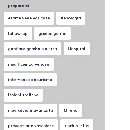
prepararsi
esame vene varicose
flebologia
follow-up
gambe gonfie
gonfiore gamba sinistra
Hospital
insufficienza venosa
intervento aneurisma
lesioni trofiche
medicazioni avanzate
Milano
prevenzione vascolare
rischio ictus