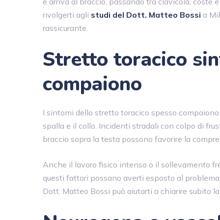
e arriva al braccio, passando tra clavicola, coste e
rivolgerti agli
studi del Dott. Matteo Bossi
a Mil
rassicurante.
Stretto toracico si
compaiono
I sintomi dello stretto toracico spesso compaiono
spalla e il collo. Incidenti stradali con colpo di frus
braccio sopra la testa possono favorire la compre
Anche il lavoro fisico intenso o il sollevamento f
questi fattori possano averti esposto al problema
Dott. Matteo Bossi può aiutarti a chiarire subito la