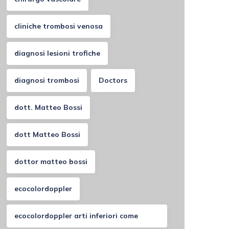
cliniche trombosi venosa
diagnosi lesioni trofiche
diagnosi trombosi
Doctors
dott. Matteo Bossi
dott Matteo Bossi
dottor matteo bossi
ecocolordoppler
ecocolordoppler arti inferiori come