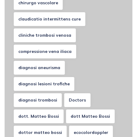
chirurgo vascolare
claudicatio intermittens cure
cliniche trombosi venosa
compressione vena iliaca
diagnosi aneurisma
diagnosi lesioni trofiche
diagnosi trombosi
Doctors
dott. Matteo Bossi
dott Matteo Bossi
dottor matteo bossi
ecocolordoppler