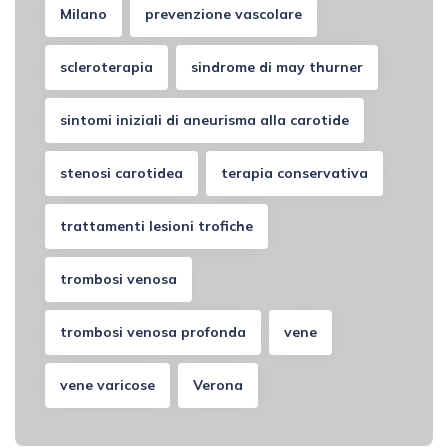
Milano
prevenzione vascolare
scleroterapia
sindrome di may thurner
sintomi iniziali di aneurisma alla carotide
stenosi carotidea
terapia conservativa
trattamenti lesioni trofiche
trombosi venosa
trombosi venosa profonda
vene
vene varicose
Verona