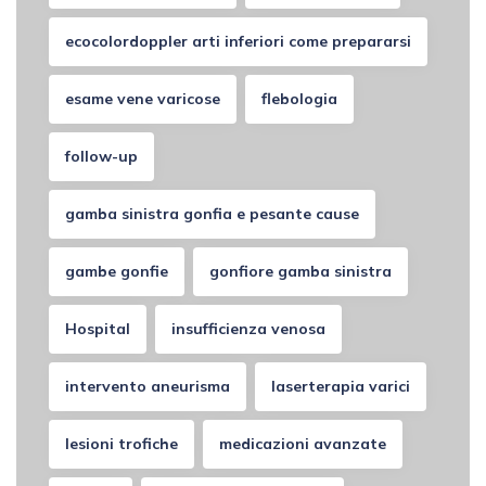
ecocolordoppler arti inferiori come prepararsi
esame vene varicose
flebologia
follow-up
gamba sinistra gonfia e pesante cause
gambe gonfie
gonfiore gamba sinistra
Hospital
insufficienza venosa
intervento aneurisma
laserterapia varici
lesioni trofiche
medicazioni avanzate