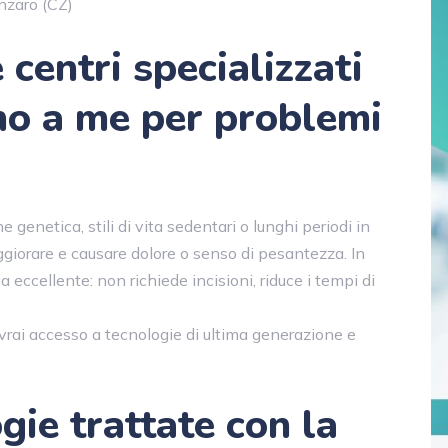
anzaro (CZ)
centri specializzati
ino a me per problemi
 genetica, stili di vita sedentari o lunghi periodi in
ggiorare e causare dolore o senso di pesantezza. In
a eccellente: non richiede incisioni, riduce i tempi di
avrai accesso a tecnologie di ultima generazione e
gie trattate con la