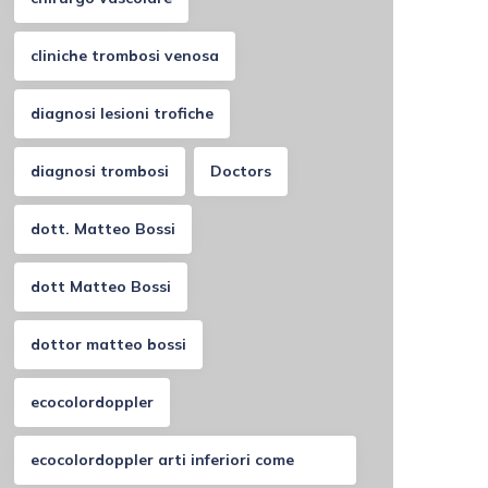
cliniche trombosi venosa
diagnosi lesioni trofiche
diagnosi trombosi
Doctors
dott. Matteo Bossi
dott Matteo Bossi
dottor matteo bossi
ecocolordoppler
ecocolordoppler arti inferiori come