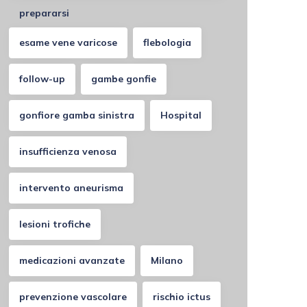
prepararsi
esame vene varicose
flebologia
follow-up
gambe gonfie
gonfiore gamba sinistra
Hospital
insufficienza venosa
intervento aneurisma
lesioni trofiche
medicazioni avanzate
Milano
prevenzione vascolare
rischio ictus