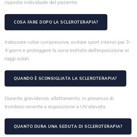
risposta individuale del paziente.
COSA FARE DOPO LA SCLEROTERAPIA?
Indossare calze compressive, evitare sport intensi per 3-
4 giorni e proteggere la zona trattata dall’esposizione ai
raggi solari.
QUANDO È SCONSIGLIATA LA SCLEROTERAPIA?
Durante gravidanza, allattamento, in presenza di
trombosi recente o esposizione a UV elevata.
QUANTO DURA UNA SEDUTA DI SCLEROTERAPIA?