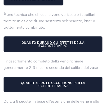
È una tecnica che chiude le vene varicose o i capillari
tramite iniezione di una sostanza sclerosante, laser o
trattamento combinato.
QUANTO DURANO GLI EFFETTI DELLA
SCLEROTERAPIA?
Il riassorbimento completo della vena richiede
generalmente 2-3 mesi, a seconda del calibro del vaso.
QUANTE SEDUTE OCCORRONO PER LA
SCLEROTERAPIA?
Da 2 a 6 sedute, in base all’estensione delle vene e alla