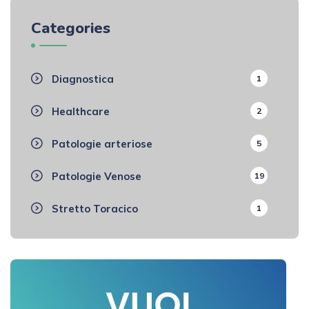
Categories
Diagnostica
1
Healthcare
2
Patologie arteriose
5
Patologie Venose
19
Stretto Toracico
1