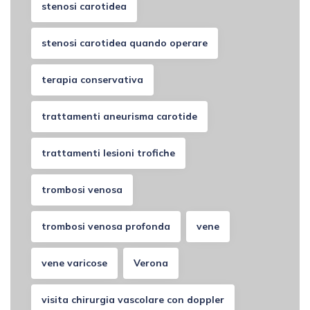
stenosi carotidea
stenosi carotidea quando operare
terapia conservativa
trattamenti aneurisma carotide
trattamenti lesioni trofiche
trombosi venosa
trombosi venosa profonda
vene
vene varicose
Verona
visita chirurgia vascolare con doppler