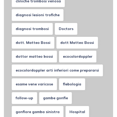
cliniche trombosi venosa
diagnosi lesioni trofiche
diagnosi trombosi
Doctors
dott. Matteo Bossi
dott Matteo Bossi
dottor matteo bossi
ecocolordoppler
ecocolordoppler arti inferiori come prepararsi
esame vene varicose
flebologia
follow-up
gambe gonfie
gonfiore gamba sinistra
Hospital