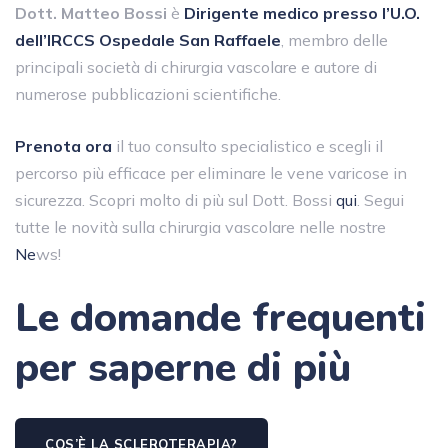
Dott. Matteo Bossi
è
Dirigente medico presso l’U.O.
dell’IRCCS Ospedale San Raffaele
, membro delle
principali società di chirurgia vascolare e autore di
numerose pubblicazioni scientifiche.
Prenota ora
il tuo consulto specialistico e scegli il
percorso più efficace per eliminare le vene varicose in
sicurezza. Scopri molto di più sul Dott. Bossi
qui
. Segui
tutte le novità sulla chirurgia vascolare nelle nostre
Ne
ws!
Le domande frequenti
per saperne di più
COS’È LA SCLEROTERAPIA?