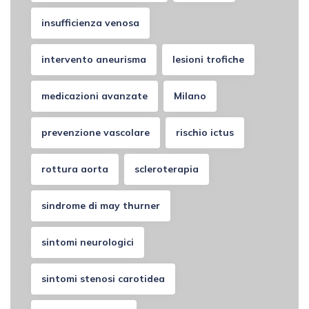
insufficienza venosa
intervento aneurisma
lesioni trofiche
medicazioni avanzate
Milano
prevenzione vascolare
rischio ictus
rottura aorta
scleroterapia
sindrome di may thurner
sintomi neurologici
sintomi stenosi carotidea