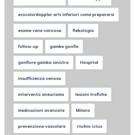
ecocolordoppler arti inferiori come prepararsi
esame vene varicose
flebologia
follow-up
gambe gonfie
gonfiore gamba sinistra
Hospital
insufficienza venosa
intervento aneurisma
lesioni trofiche
medicazioni avanzate
Milano
prevenzione vascolare
rischio ictus