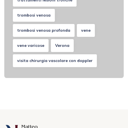
trattamenti lesioni trofiche
trombosi venosa
trombosi venosa profonda
vene
vene varicose
Verona
visita chirurgia vascolare con doppler