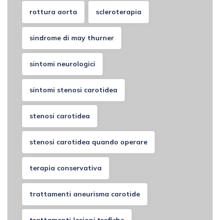
rottura aorta
scleroterapia
sindrome di may thurner
sintomi neurologici
sintomi stenosi carotidea
stenosi carotidea
stenosi carotidea quando operare
terapia conservativa
trattamenti aneurisma carotide