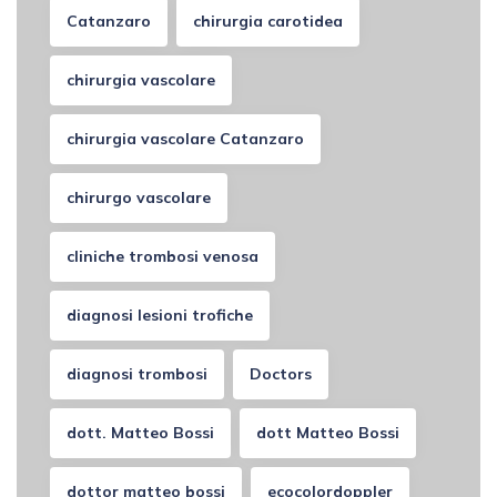
Catanzaro
chirurgia carotidea
chirurgia vascolare
chirurgia vascolare Catanzaro
chirurgo vascolare
cliniche trombosi venosa
diagnosi lesioni trofiche
diagnosi trombosi
Doctors
dott. Matteo Bossi
dott Matteo Bossi
dottor matteo bossi
ecocolordoppler