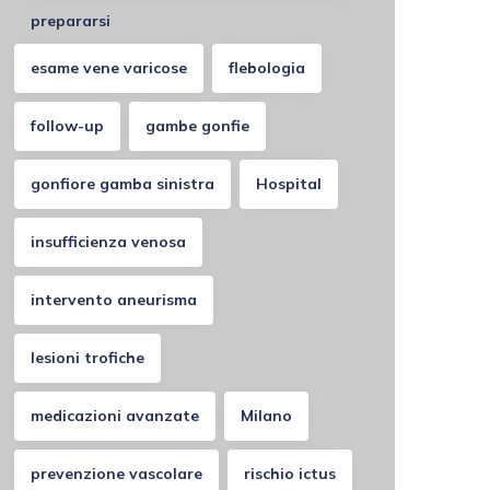
prepararsi
esame vene varicose
flebologia
follow-up
gambe gonfie
gonfiore gamba sinistra
Hospital
insufficienza venosa
intervento aneurisma
lesioni trofiche
medicazioni avanzate
Milano
prevenzione vascolare
rischio ictus