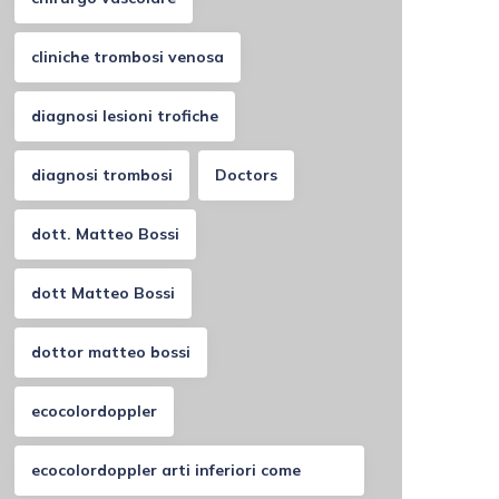
cliniche trombosi venosa
diagnosi lesioni trofiche
diagnosi trombosi
Doctors
dott. Matteo Bossi
dott Matteo Bossi
dottor matteo bossi
ecocolordoppler
ecocolordoppler arti inferiori come