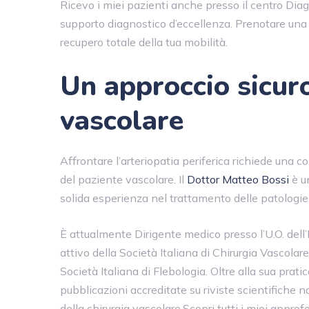
Ricevo i miei pazienti anche presso il centro Diagn
supporto diagnostico d’eccellenza. Prenotare una v
recupero totale della tua mobilità.
Un approccio sicuro
vascolare
Affrontare l’arteriopatia periferica richiede una 
del paziente vascolare. Il
Dottor Matteo Bossi
è u
solida esperienza nel trattamento delle patologie os
È attualmente Dirigente medico presso l’U.O. de
attivo della Società Italiana di Chirurgia Vascolar
Società Italiana di Flebologia. Oltre alla sua prati
pubblicazioni accreditate su riviste scientifiche 
della chirurgia vascolare.Scopri tutti i miei appr