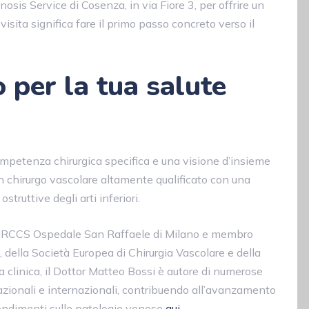
osis Service di Cosenza, in via Fiore 3, per offrire un
isita significa fare il primo passo concreto verso il
 per la tua salute
competenza chirurgica specifica e una visione d’insieme
n chirurgo vascolare altamente qualificato con una
truttive degli arti inferiori.
ll’IRCCS Ospedale San Raffaele di Milano e membro
e, della Società Europea di Chirurgia Vascolare e della
ca clinica, il Dottor Matteo Bossi è autore di numerose
nazionali e internazionali, contribuendo all’avanzamento
ofondimenti sulle patologie venose
qui
.