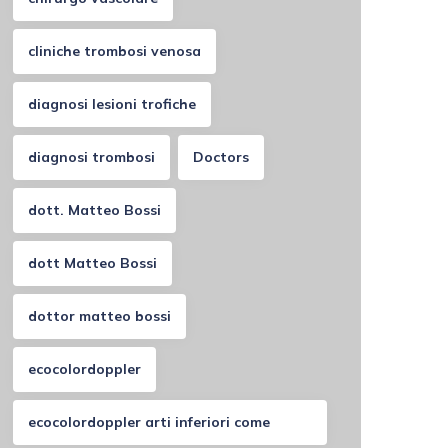
cliniche trombosi venosa
diagnosi lesioni trofiche
diagnosi trombosi
Doctors
dott. Matteo Bossi
dott Matteo Bossi
dottor matteo bossi
ecocolordoppler
ecocolordoppler arti inferiori come