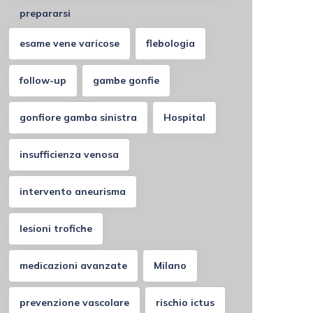
prepararsi
esame vene varicose
flebologia
follow-up
gambe gonfie
gonfiore gamba sinistra
Hospital
insufficienza venosa
intervento aneurisma
lesioni trofiche
medicazioni avanzate
Milano
prevenzione vascolare
rischio ictus