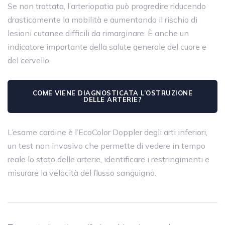
Se non trattata, l’arteriopatia può progredire riducendo
drasticamente la mobilità e aumentando il rischio di
lesioni cutanee difficili da rimarginare. È anche un
indicatore importante della salute generale del cuore e
del cervello.
COME VIENE DIAGNOSTICATA L’OSTRUZIONE
DELLE ARTERIE?
L’esame cardine è l’EcoColor Doppler degli arti inferiori,
un test non invasivo che permette di vedere in tempo
reale lo stato delle arterie, identificare i restringimenti e
misurare la velocità del flusso sanguigno.