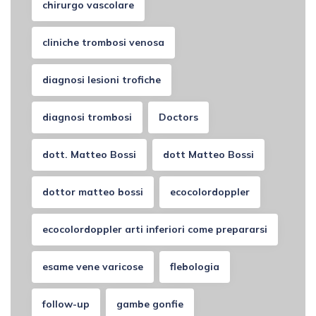
chirurgo vascolare
cliniche trombosi venosa
diagnosi lesioni trofiche
diagnosi trombosi
Doctors
dott. Matteo Bossi
dott Matteo Bossi
dottor matteo bossi
ecocolordoppler
ecocolordoppler arti inferiori come prepararsi
esame vene varicose
flebologia
follow-up
gambe gonfie