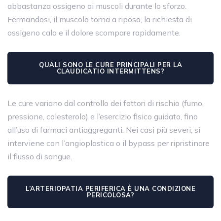
abbastanza ossigeno ai muscoli durante lo sforzo.
Fermandosi, il muscolo torna a riposo, la richiesta di
ossigeno cala e il dolore scompare rapidamente.
QUALI SONO LE CURE PRINCIPALI PER LA
CLAUDICATIO INTERMITTENS?
Le cure variano dal controllo dei fattori di rischio (fumo,
pressione, colesterolo) e l’esercizio fisico guidato, fino
all’uso di farmaci antiaggreganti. Nei casi più severi, si
interviene con l’angioplastica o il bypass per ripristinare
il flusso di sangue.
L’ARTERIOPATIA PERIFERICA È UNA CONDIZIONE
PERICOLOSA?