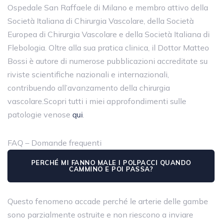
Ospedale San Raffaele di Milano e membro attivo della
Società Italiana di Chirurgia Vascolare, della Società
Europea di Chirurgia Vascolare e della Società Italiana di
Flebologia. Oltre alla sua pratica clinica, il Dottor Matteo
Bossi è autore di numerose pubblicazioni accreditate su
riviste scientifiche nazionali e internazionali,
contribuendo all’avanzamento della chirurgia
vascolare.Scopri tutti i miei approfondimenti sulle
patologie venose
qui
.
FAQ – Domande frequenti
PERCHÉ MI FANNO MALE I POLPACCI QUANDO
CAMMINO E POI PASSA?
Questo fenomeno accade perché le arterie delle gambe
sono parzialmente ostruite e non riescono a inviare