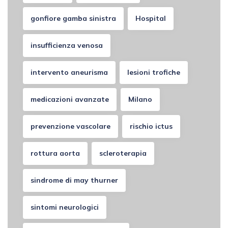
gonfiore gamba sinistra
Hospital
insufficienza venosa
intervento aneurisma
lesioni trofiche
medicazioni avanzate
Milano
prevenzione vascolare
rischio ictus
rottura aorta
scleroterapia
sindrome di may thurner
sintomi neurologici