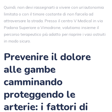
Quindi, non devi rassegnarti a vivere con un’autonomia
limitata o con il timore costante di non farcela ad
attraversare la strada. Presso il centro V Medical in via
Padana Superiore a Vimodrone, valutiamo insieme il
percorso terapeutico più adatto per riaprire i vasi ostruiti
in modo sicuro.
Prevenire il dolore
alle gambe
camminando
proteggendo le
arterie: i fattori di